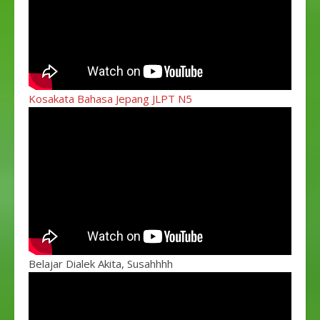
Kosakata Bahasa Jepang JLPT N5
Belajar Dialek Akita, Susahhhh