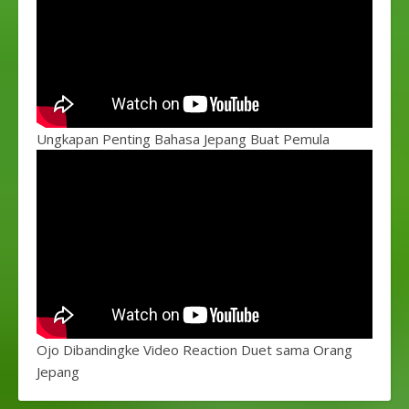
Ungkapan Penting Bahasa Jepang Buat Pemula
Ojo Dibandingke Video Reaction Duet sama Orang
Jepang