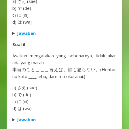
a) さえ (sae)
b) で (de)
c) に (ni)
d) は (wa)
Jawaban
Soal 6
Asalkan mengatakan yang sebenarnya, tidak akan
ada yang marah.
本当のこと＿＿＿言えば、誰も怒らない。(Hontou
no koto ____ ieba, dare mo okoranai.)
a) さえ (sae)
b) で (de)
c) に (ni)
d) は (wa)
Jawaban