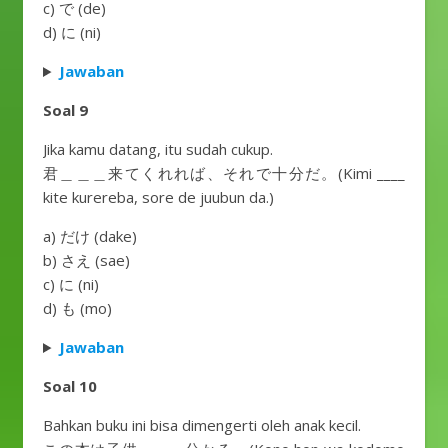
c) で (de)
d) に (ni)
Jawaban
Soal 9
Jika kamu datang, itu sudah cukup.
君＿＿＿来てくれれば、それで十分だ。(Kimi ____
kite kurereba, sore de juubun da.)
a) だけ (dake)
b) さえ (sae)
c) に (ni)
d) も (mo)
Jawaban
Soal 10
Bahkan buku ini bisa dimengerti oleh anak kecil.