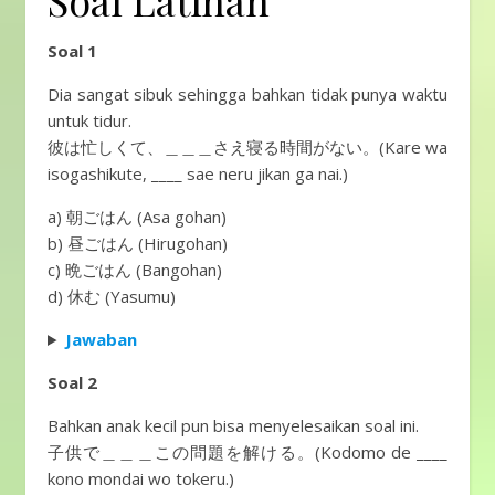
Soal Latihan
Soal 1
Dia sangat sibuk sehingga bahkan tidak punya waktu
untuk tidur.
彼は忙しくて、＿＿＿さえ寝る時間がない。(Kare wa
isogashikute, ____ sae neru jikan ga nai.)
a) 朝ごはん (Asa gohan)
b) 昼ごはん (Hirugohan)
c) 晩ごはん (Bangohan)
d) 休む (Yasumu)
Jawaban
Soal 2
Bahkan anak kecil pun bisa menyelesaikan soal ini.
子供で＿＿＿この問題を解ける。(Kodomo de ____
kono mondai wo tokeru.)