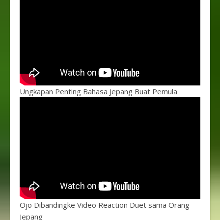
Ungkapan Penting Bahasa Jepang Buat Pemula
Ojo Dibandingke Video Reaction Duet sama Orang
Jepang