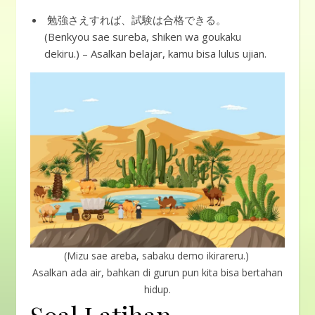
勉強さえすれば、試験は合格できる。
(Benkyou sae sureba, shiken wa goukaku
dekiru.) – Asalkan belajar, kamu bisa lulus ujian.
(Mizu sae areba, sabaku demo ikirareru.)
Asalkan ada air, bahkan di gurun pun kita bisa bertahan
hidup.