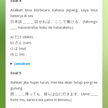
Soal 4
Asalkan bisa berbicara bahasa Jepang, saya bisa
bekerja di sini.
日本語＿＿＿話せれば、ここで働ける。(Nihongo
____ hanasereba, koko de hatarakeru.)
a) だけ (dake)
b) さえ (sae)
c) は (wa)
d) に (ni)
Jawaban
Soal 5
Bahkan jika hujan turun, mereka akan tetap pergi ke
gunung.
雨＿＿＿降っても、彼らは山に行きます。(Ame ____
futte mo, karera wa yama ni ikimasu.)