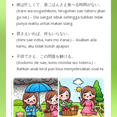
彼は忙しくて、昼ごはんさえ食べる時間がない。
(Kare wa isogashikute, hirugohan sae taberu jikan
ga nai.) – Dia sangat sibuk sehingga bahkan tidak
punya waktu untuk makan siang.
君さえいれば、何もいらない。
(Kimi sae ireba, nani mo iranai.) – Asalkan ada
kamu, aku tidak butuh apapun.
子供でさえ、この問題を解ける。
(Kodomo de sae, kono mondai wo tokeru.) –
Bahkan anak kecil pun bisa menyelesaikan soal ini.