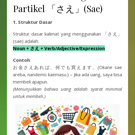
Partikel 「さえ」(Sae)
1. Struktur Dasar
Struktur dasar kalimat yang menggunakan 「さえ」
(sae) adalah:
Noun + さえ + Verb/Adjective/Expression
Contoh
:
お金さえあれば、何でも買えます。(Okane sae
areba, nandemo kaemasu.) – Jika ada uang, saya bisa
membeli apapun.
(Menunjukkan bahwa uang adalah syarat minimal
untuk membeli.)