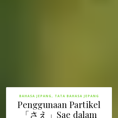
,
BAHASA JEPANG
TATA BAHASA JEPANG
Penggunaan Partikel
「さえ」Sae dalam