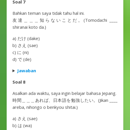
Soal 7
Bahkan teman saya tidak tahu hal ini.
友達＿＿＿知らないことだ。(Tomodachi ____
shiranai koto da.)
a) だけ (dake)
b) さえ (sae)
c) に (ni)
d) で (de)
Jawaban
Soal 8
Asalkan ada waktu, saya ingin belajar bahasa Jepang.
時間＿＿＿あれば、日本語を勉強したい。(Jikan ____
areba, nihongo o benkyou shitai.)
a) さえ (sae)
b) は (wa)