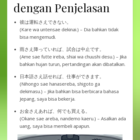
dengan Penjelasan
彼は運転さえできない。
(Kare wa untensae dekinai.) – Dia bahkan tidak
bisa mengemudi.
雨さえ降っていれば、試合は中止です。
(Ame sae futte ireba, shiai wa chuushi desu.) – Jika
bahkan hujan turun, pertandingan akan dibatalkan.
日本語さえ話せれば、仕事ができます。
(Nihongo sae hanasereba, shigoto ga
dekimasu.) – Jika bahkan bisa berbicara bahasa
Jepang, saya bisa bekerja.
お金さえあれば、何でも買える。
(Okane sae areba, nandemo kaeru.) – Asalkan ada
uang, saya bisa membeli apapun.