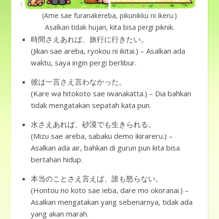
(Ame sae furanakereba, pikunikku ni ikeru.)
Asalkan tidak hujan, kita bisa pergi piknik.
時間さえあれば、旅行に行きたい。
(Jikan sae areba, ryokou ni ikitai.) – Asalkan ada
waktu, saya ingin pergi berlibur.
彼は一言さえ言わなかった。
(Kare wa hitokoto sae iwanakatta.) – Dia bahkan
tidak mengatakan sepatah kata pun.
水さえあれば、砂漠でも生きられる。
(Mizu sae areba, sabaku demo ikirareru.) –
Asalkan ada air, bahkan di gurun pun kita bisa
bertahan hidup.
本当のことさえ言えば、誰も怒らない。
(Hontou no koto sae ieba, dare mo okoranai.) –
Asalkan mengatakan yang sebenarnya, tidak ada
yang akan marah.