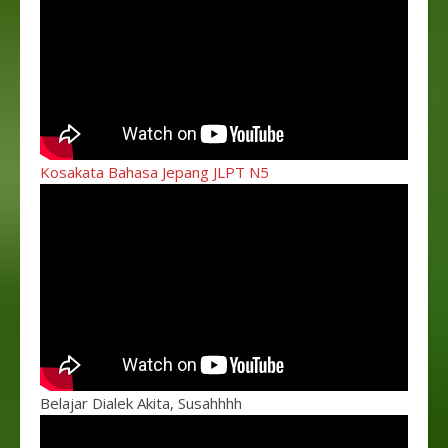
Kosakata Bahasa Jepang JLPT N5
Belajar Dialek Akita, Susahhhh