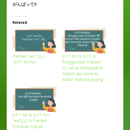
がんばって!!
Related
Partikel “wo” (を) –
JLPT N5 & JLPT 4:
JLPT N5/N4
Penggunaan Partikel
‘が’ untuk Menyatakan
Subjek dan Kontras
dalam Bahasa Jepang”
JLPT N5 & JLPT N4 :
“wa”(は) Si Partikel
Penanda Subjek