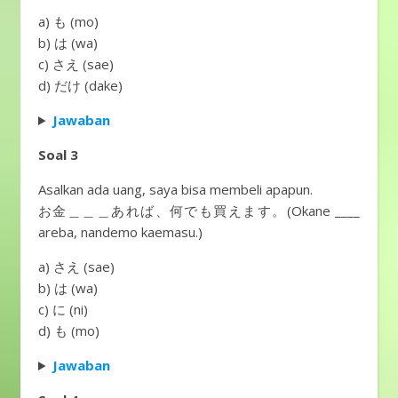
a) も (mo)
b) は (wa)
c) さえ (sae)
d) だけ (dake)
Jawaban
Soal 3
Asalkan ada uang, saya bisa membeli apapun.
お金＿＿＿あれば、何でも買えます。(Okane ____
areba, nandemo kaemasu.)
a) さえ (sae)
b) は (wa)
c) に (ni)
d) も (mo)
Jawaban