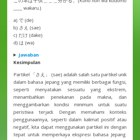
この本は子供＿＿＿分かる。(Kono hon wa kodomo
____ wakaru.)
a) で (de)
b) さえ (sae)
c) だけ (dake)
d) は (wa)
Jawaban
Kesimpulan
Partikel 「さえ」 (sae) adalah salah satu partikel unik
dalam bahasa Jepang yang memiliki berbagai fungsi,
seperti menyatakan sesuatu yang ekstrem,
menambahkan penekanan pada makna, dan
menggambarkan kondisi minimum untuk suatu
peristiwa terjadi. Dengan memahami konteks
penggunaannya, seperti dalam kalimat positif atau
negatif, kita dapat menggunakan partikel ini dengan
tepat untuk memperkaya ekspresi bahasa Jepang.