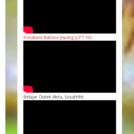
Kosakata Bahasa Jepang JLPT N5
Belajar Dialek Akita, Susahhhh