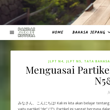
HOME
BAHASA JEPANG
,
,
JLPT N4
JLPT N5
TATA BAHASA
Menguasai Partike
N5
J
みなさん、こんにちは! Kali ini kita akan belajar tentang sal
yaitu partikel “de” (で). Partikel ini sangat berguna da