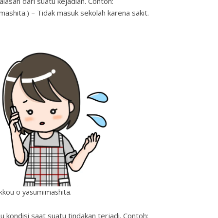
lasan dari suatu kejadian. Contoh:
ashita.) – Tidak masuk sekolah karena sakit.
kkou o yasumimashita.
 kondisi saat suatu tindakan terjadi. Contoh: