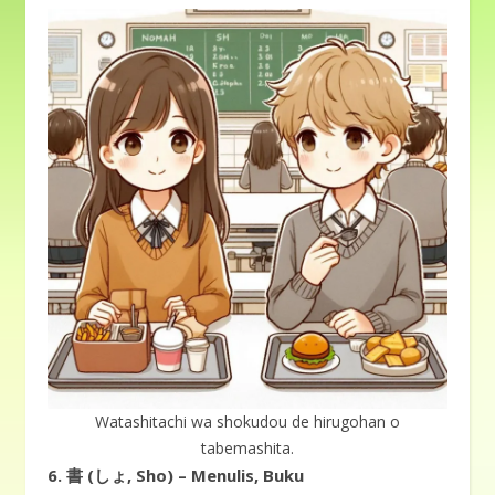
Watashitachi wa shokudou de hirugohan o
tabemashita.
6.
書 (しょ, Sho) – Menulis, Buku