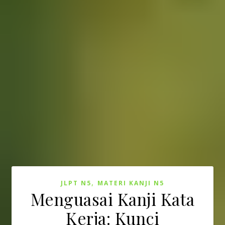
,
JLPT N5
MATERI KANJI N5
Menguasai Kanji Kata
Kerja: Kunci