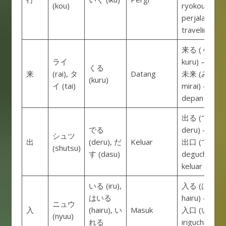
(kou)
ryokou) –
perjalanan,
traveling
来る (くる,
ライ
kuru) – data
くる
来
(rai), タ
Datang
未来 (みらい,
(kuru)
イ (tai)
mirai) – mas
depan
出る (でる,
でる
deru) – kelua
シュツ
出
(deru), だ
Keluar
出口 (でぐち,
(shutsu)
す (dasu)
deguchi) – pi
keluar
いる (iru),
入る (はいる,
はいる
hairu) – mas
ニュウ
入
(hairu), い
Masuk
入口 (いりぐ
(nyuu)
れる
iriguchi) – pi