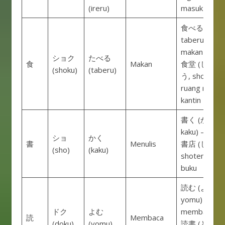
(ireru)
masuk
食べる (たべ
taberu) –
makan
ショク
たべる
食
Makan
食堂 (しょく
(shoku)
(taberu)
う, shokudou
ruang makan
kantin
書く (かく,
kaku) – menu
ショ
かく
書
Menulis
書店 (しょて
(sho)
(kaku)
shoten) – to
buku
読む (よむ,
yomu) –
ドク
よむ
membaca
読
Membaca
(doku)
(yomu)
読書 (どくし