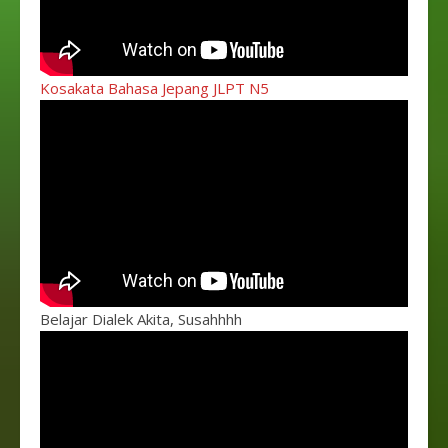
Kosakata Bahasa Jepang JLPT N5
Belajar Dialek Akita, Susahhhh