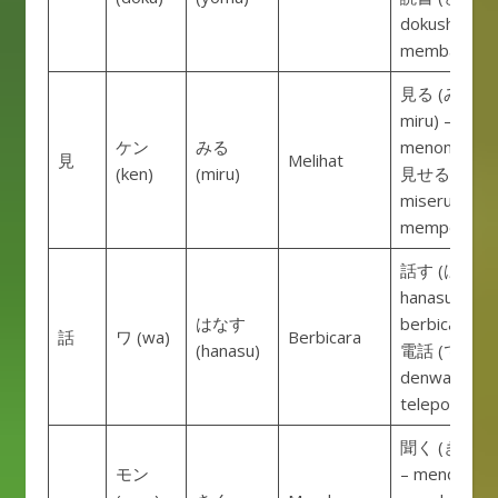
dokusho) –
membaca bu
見る (みる,
miru) – melih
ケン
みる
menonton
見
Melihat
(ken)
(miru)
見せる (みせ
miseru) –
memperlihat
話す (はなす,
hanasu) –
はなす
berbicara
話
ワ (wa)
Berbicara
(hanasu)
電話 (でんわ,
denwa) –
telepon
聞く (きく, ki
モン
– mendengar