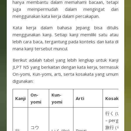
hanya membantu dalam memahami bacaan, tetapi
juga mempermudah dalam mengingat dan
menggunakan kata kerja dalam percakapan.
Kata kerja dalam bahasa Jepang bisa ditulis
menggunakan kanji. Setiap kanji memiliki satu atau
lebih cara baca, tergantung pada konteks dan kata di
mana kanji tersebut muncul.
Berikut adalah tabel yang lebih lengkap untuk Kanji
JLPT N5 yang berkaitan dengan kata kerja, termasuk
On-yomi, Kun-yomi, arti, serta kosakata yang umum
digunakan:
On-
Kun-
Kanji
Arti
Kosakata
yomi
yomi
行く (いく, ik
– pergi
コウ
旅行 (りょこ
行
いく (iku)
Pergi