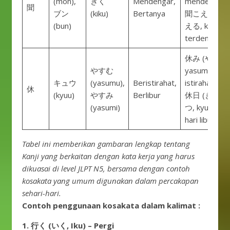
(mon),
きく
Mendengar,
mendengark
聞
ブン
(kiku)
Bertanya
聞こえる (き
(bun)
える, kikoeru
terdengar
休み (やすみ,
やすむ
yasumi) – lib
キュウ
(yasumu),
Beristirahat,
istirahat
休
(kyuu)
やすみ
Berlibur
休日 (きゅう
(yasumi)
つ, kyuujitsu)
hari libur
Tabel ini memberikan gambaran lengkap tentang
Kanji yang berkaitan dengan kata kerja yang harus
dikuasai di level JLPT N5, bersama dengan contoh
kosakata yang umum digunakan dalam percakapan
sehari-hari.
Contoh penggunaan kosakata dalam kalimat :
1. 行く (いく, Iku) – Pergi