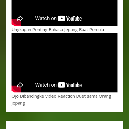
Ungkapan Penting Bahasa Jepang Buat Pemula
Ojo Dibandingke Video Reaction Duet sama Orang
Jepang