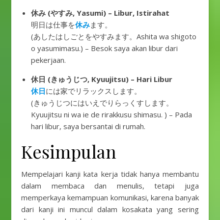
休み (やすみ, Yasumi) – Libur, Istirahat
明日は仕事を
休み
ます。
(あしたはしごとをやすみます。Ashita wa shigoto
o yasumimasu.) – Besok saya akan libur dari
pekerjaan.
休日 (きゅうじつ, Kyuujitsu) – Hari Libur
休日
には家でリラックスします。
(きゅうじつにはいえでりらっくすします。
Kyuujitsu ni wa ie de rirakkusu shimasu. ) – Pada
hari libur, saya bersantai di rumah.
Kesimpulan
Mempelajari kanji kata kerja tidak hanya membantu
dalam membaca dan menulis, tetapi juga
memperkaya kemampuan komunikasi, karena banyak
dari kanji ini muncul dalam kosakata yang sering