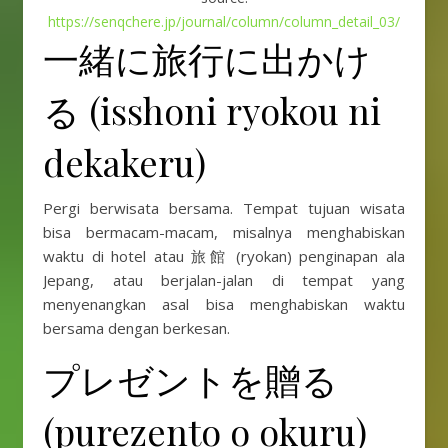
https://senqchere.jp/journal/column/column_detail_03/
一緒に旅行に出かけ
る (isshoni ryokou ni
dekakeru)
Pergi berwisata bersama. Tempat tujuan wisata
bisa bermacam-macam, misalnya menghabiskan
waktu di hotel atau 旅館 (ryokan) penginapan ala
Jepang, atau berjalan-jalan di tempat yang
menyenangkan asal bisa menghabiskan waktu
bersama dengan berkesan.
プレゼントを贈る
(purezento o okuru)