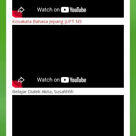
Kosakata Bahasa Jepang JLPT N5
Belajar Dialek Akita, Susahhhh