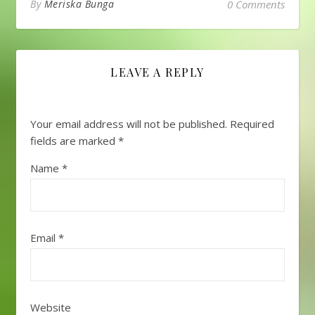
By
Meriska Bunga
0 Comments
para pekerja. Karena
Jepang hampir semua
orangnya bekerja,
dengan kata lain
'Kinrou…
LEAVE A REPLY
Your email address will not be published.
Required
fields are marked
*
Name
*
Email
*
Website