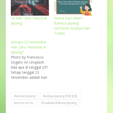
16 Hari Libur Nasional
Nama Hari dalam
Jepang
Bahasa Jepang:
Cerminan Budaya dan
Tradisi
Kenapa 23 November
Hari Libur Nasional di
Jepang?
Photo by Francesco
Ungaro on Unsplash
Ada apa di tanggal 23?
Setiap tanggal 23
November adalah hari
libur nasional di Jepang.
Hari tersebut dikenal
sebagai 勤労感謝の日
Bahasa Jepang
Budaya Jepang 日本文化
(kinrou kansha no hi),
hari dimana untuk
kerirou no ho
Kosakata Bahasa Jepang
memperingati rasa
terima kasih untuk