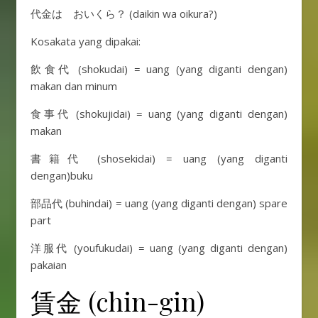
代金は おいくら？ (daikin wa oikura?)
Kosakata yang dipakai:
飲食代 (shokudai) = uang (yang diganti dengan)
makan dan minum
食事代 (shokujidai) = uang (yang diganti dengan)
makan
書籍代 (shosekidai) = uang (yang diganti
dengan)buku
部品代 (buhindai) = uang (yang diganti dengan) spare
part
洋服代 (youfukudai) = uang (yang diganti dengan)
pakaian
賃金 (chin-gin)