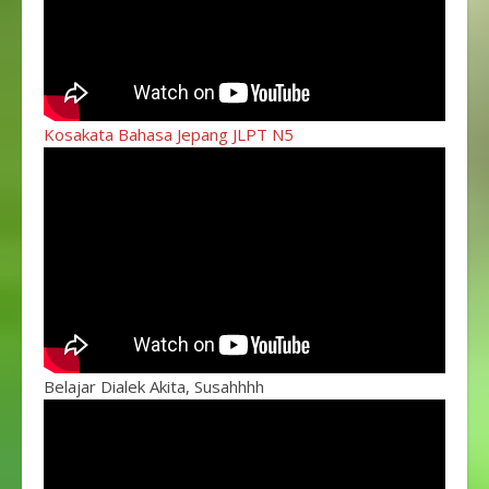
Kosakata Bahasa Jepang JLPT N5
Belajar Dialek Akita, Susahhhh