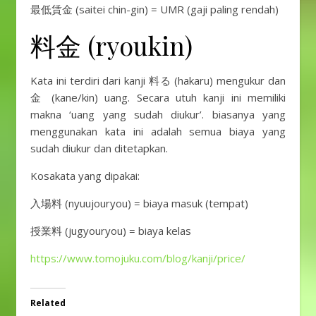
最低賃金 (saitei chin-gin) = UMR (gaji paling rendah)
料金 (ryoukin)
Kata ini terdiri dari kanji 料る (hakaru) mengukur dan
金 (kane/kin) uang. Secara utuh kanji ini memiliki
makna ‘uang yang sudah diukur’. biasanya yang
menggunakan kata ini adalah semua biaya yang
sudah diukur dan ditetapkan.
Kosakata yang dipakai:
入場料 (nyuujouryou) = biaya masuk (tempat)
授業料 (jugyouryou) = biaya kelas
https://www.tomojuku.com/blog/kanji/price/
Related