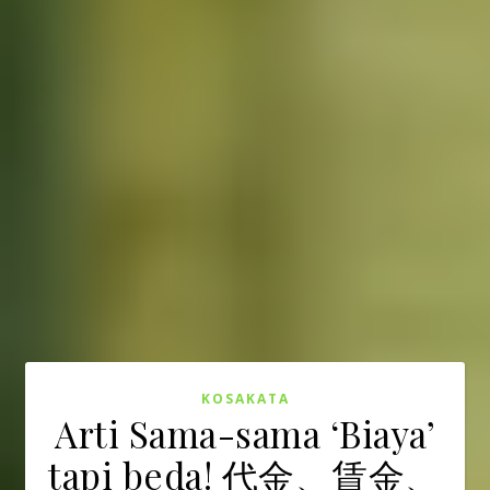
KOSAKATA
Arti Sama-sama ‘Biaya’
tapi beda! 代金、賃金、