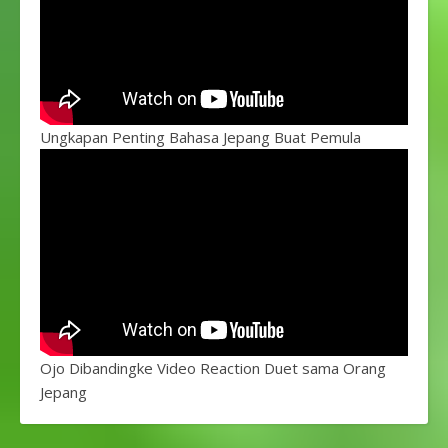
Ungkapan Penting Bahasa Jepang Buat Pemula
Ojo Dibandingke Video Reaction Duet sama Orang
Jepang