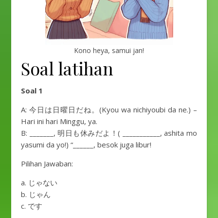
Kono heya, samui jan!
Soal latihan
Soal 1
A: 今日は日曜日だね。(Kyou wa nichiyoubi da ne.) –
Hari ini hari Minggu, ya.
B: _______, 明日も休みだよ！( ___________, ashita mo
yasumi da yo!) “______, besok juga libur!
Pilihan Jawaban:
a. じゃない
b. じゃん
c. です