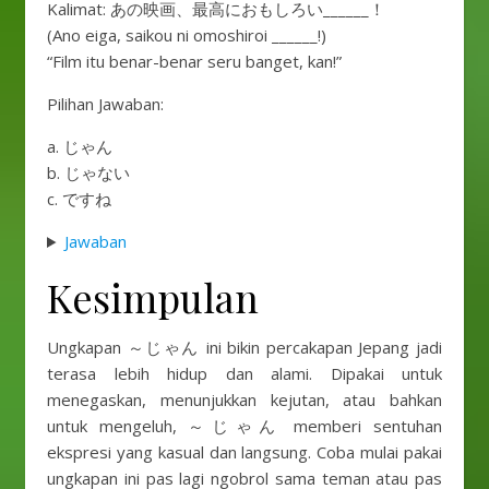
Kalimat: あの映画、最高におもしろい______！
(Ano eiga, saikou ni omoshiroi ______!)
“Film itu benar-benar seru banget, kan!”
Pilihan Jawaban:
a. じゃん
b. じゃない
c. ですね
Jawaban
Kesimpulan
Ungkapan ～じゃん ini bikin percakapan Jepang jadi
terasa lebih hidup dan alami. Dipakai untuk
menegaskan, menunjukkan kejutan, atau bahkan
untuk mengeluh, ～じゃん memberi sentuhan
ekspresi yang kasual dan langsung. Coba mulai pakai
ungkapan ini pas lagi ngobrol sama teman atau pas