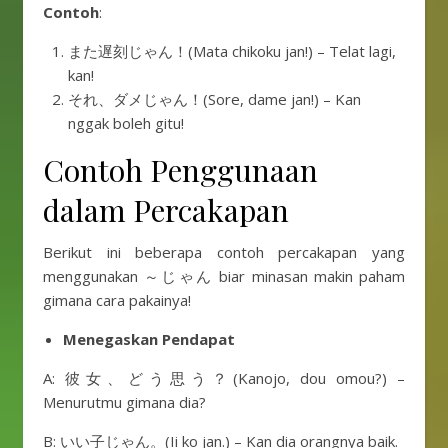
Contoh
:
また遅刻じゃん！(Mata chikoku jan!) – Telat lagi,
kan!
それ、ダメじゃん！(Sore, dame jan!) – Kan
nggak boleh gitu!
Contoh Penggunaan
dalam Percakapan
Berikut ini beberapa contoh percakapan yang
menggunakan ～じゃん biar minasan makin paham
gimana cara pakainya!
Menegaskan Pendapat
A: 彼女、どう思う？(Kanojo, dou omou?) –
Menurutmu gimana dia?
B: いい子じゃん。(Ii ko jan.) – Kan dia orangnya baik.