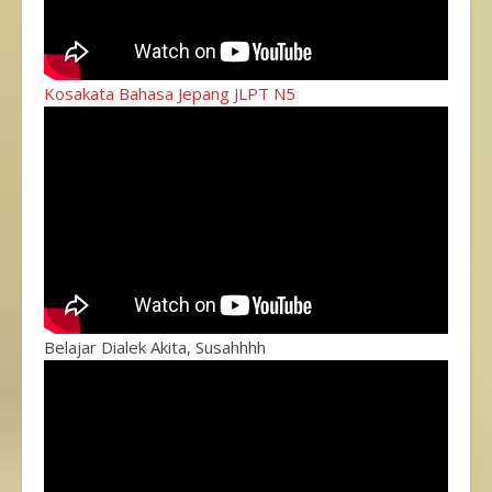
Kosakata Bahasa Jepang JLPT N5
Belajar Dialek Akita, Susahhhh