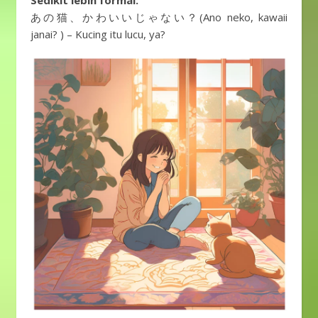
Sedikit lebih formal:
あの猫、かわいいじゃない？(Ano neko, kawaii
janai? ) – Kucing itu lucu, ya?