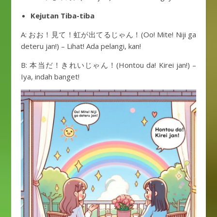
Kejutan Tiba-tiba
A: おお！見て！虹が出てるじゃん！(Oo! Mite! Niji ga
deteru jan!) – Lihat! Ada pelangi, kan!
B: 本当だ！きれいじゃん！(Hontou da! Kirei jan!) –
Iya, indah banget!