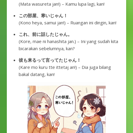
(Mata wasureta jan!) – Kamu lupa lagi, kan!
この部屋、寒いじゃん！
(Kono heya, samui jan!) – Ruangan ini dingin, kan!
これ、前に話したじゃん。
(Kore, mae ni hanashita jan.) – Ini yang sudah kita
bicarakan sebelumnya, kan?
彼も来るって言ってたじゃん！
(Kare mo kuru tte ittetaj an!) – Dia juga bilang
bakal datang, kan!