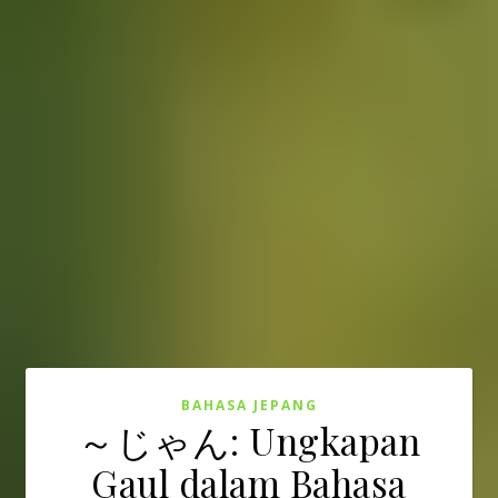
BAHASA JEPANG
～じゃん: Ungkapan
Gaul dalam Bahasa