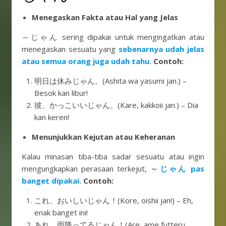
Menegaskan Fakta atau Hal yang Jelas
～じゃん sering dipakai untuk mengingatkan atau
menegaskan sesuatu yang
sebenarnya udah jelas
atau semua orang juga udah tahu.
Contoh:
明日は休みじゃん。(Ashita wa yasumi jan.) –
Besok kan libur!
彼、かっこいいじゃん。(Kare, kakkoii jan.) – Dia
kan keren!
Menunjukkan Kejutan atau Keheranan
Kalau minasan tiba-tiba sadar sesuatu atau ingin
mengungkapkan perasaan terkejut,
～じゃん pas
banget dipakai.
Contoh:
これ、おいしいじゃん！(Kore, oishii jan!) – Eh,
enak banget ini!
あれ、雨降ってるじゃん！(Are, ame futteru