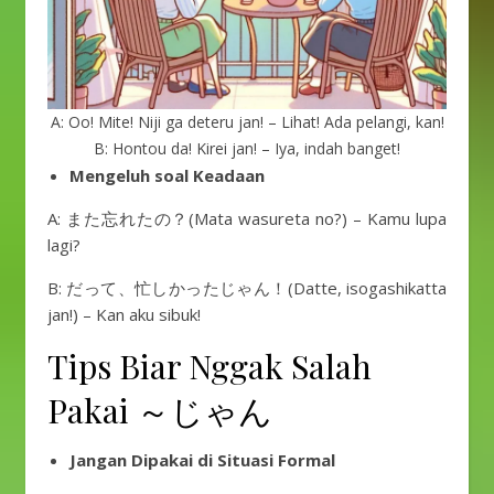
A: Oo! Mite! Niji ga deteru jan! – Lihat! Ada pelangi, kan!
B: Hontou da! Kirei jan! – Iya, indah banget!
Mengeluh soal Keadaan
A: また忘れたの？(Mata wasureta no?) – Kamu lupa
lagi?
B: だって、忙しかったじゃん！(Datte, isogashikatta
jan!) – Kan aku sibuk!
Tips Biar Nggak Salah
Pakai ～じゃん
Jangan Dipakai di Situasi Formal