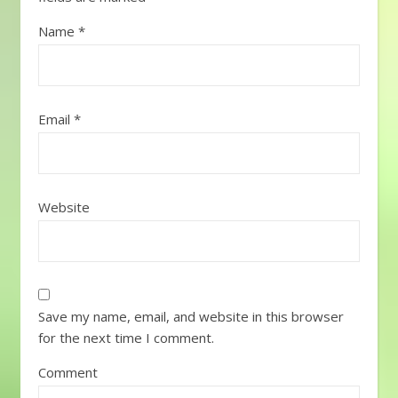
Jumat（ジュムアット）
うことによって相手の
金Sabtu（サブトゥ）土
Name
*
反応がおもしろいです
Minggu（ミング）日 各
が、使い過ぎると飽き
曜日名の前
られるかもしれません
に”Hari（日）を”をつけ
（笑）たまーに知り合
て、”Hari Senin（ハ
いの男性インドネシア
Email
*
リ・スニン）月曜日”と
人がしれーっと女性に
なります。ここまでは
Gombalしますが、「ど
皆さんすんなりいくか
こでそんな言葉学んだ
と思います。。。 やや
ん！（笑）」というも
こし！その①
「日曜
のが多いです。Gombal
Website
日」の”Minggu”と
は基本的に男性から女
「週」の”Minggu” なん
性へ使われますが、女
と「日曜日」と「週」
性から男性でもありま
の単語が同じなので
すよ～ Gombal 例1
す。曜日の場合は単語
「Riko(リコ（人の名
の前に”Hari”が付き、週
前）) , di dunia ini ada
の場合は後ろに何らか
Save my name, email, and website in this browser
3 hal yang tidak bisa
の単語が付きます。
for the next time I comment.
kuhitung」（リコ、こ
”Kohei dan Sugi bikin
の世界に3つ 僕が数え
janji bertemu pada
Comment
れないものがあるんだ)
HARI MINGGU,
「Apa??」(なに?)