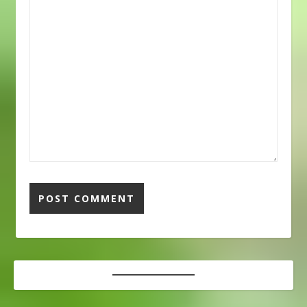
MINGGU
「jumlah bintang di
DEPAN”「KoheiとSugi
langit」(空の星の数)
は来週の日曜日に会う
「Yang kedua?」
約束をしました」 ほら
「（笑）二つ目は？」
ややこしい！！ しかも
「jumlah ikan di
ネシア人との会話だと
laut」(海の魚の数)
前後の単語が省略され
「Yang ketiga?」
る場合も！ ”Kita
「（笑）三つ目は？」
ketemuan MINGGU INI
「Cintaku pada
ya” さてこの場合どう訳
mu」(僕の君への愛！)
しますか？ 「今週中の
「awokawokawok」
どこかで会おうね」な
「（笑）」 めちゃめち
のか「日曜日に会おう
ゃ甘いですよね（笑）
ね」なのか。。。 前者
初めてこの文章を見た
の可能性の方が高いと
時は衝撃的でした
は思いますが、こうい
（笑）これを冗談でし
うメッセージが来たと
れーっと言えるインド
きはSugiの場合即確認
ネシア人はやはり冗談
の返信を入れます！
（bercanda）好きだと
”Kita ketemuan HARI
思います！ Gombal 例2
MINGGU INI ya?” 「う
「Apa bedanya
ちら今週の日曜日に会
kamu dan bintang?」
うんだよね？」 これで