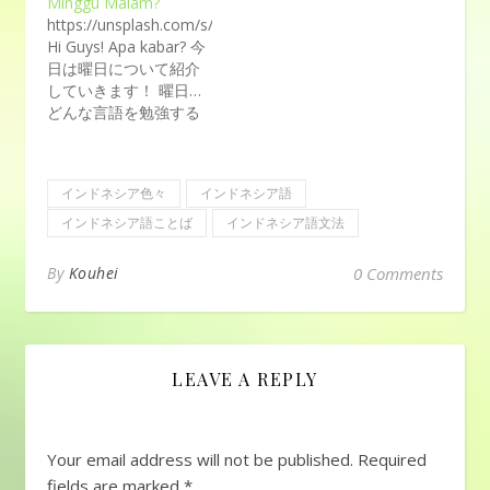
Minggu Malam?
ます（笑）インドネシ
https://unsplash.com/s/photos/planner
ア人に対して使うと面
Hi Guys! Apa kabar? 今
白いので自分が勉強す
日は曜日について紹介
る意味でシリーズ化し
していきます！ 曜日…
ます！(使う相手を間違
どんな言語を勉強する
えれば大変なことにな
上でも必ず覚える超基
ります（笑）) Photo
本ワードですよね。既
by Andrea Piacquadio
に知ってる方も多いと
on Pexels.com
インドネシア色々
インドネシア語
思いますが、あえて取
■Gombalって?動詞
り上げます。 だってネ
インドネシア語ことば
インドネシア語文法
Gombal、
シアの曜日ってちょっ
menggombal：（異性
とややこしくありませ
を）口説く、（恋愛に
By
Kouhei
0 Comments
ん？Sugi未だに間違え
関する）嘘を言う名詞
るときありますｗｗｗ
Gombalan : 嘘の言葉の
何がややこしいかっ
表現、事実ではない表
て？早速チェックして
現個人的に思うGombal
いきましょう！ まずは
LEAVE A REPLY
の意味ですが、本当に
普通に曜日のお勉強
口説く意味で使われる
Senin （スニン）月
ものではなく、どちら
Selasa（スラサ）火
かといえば冗談で恋愛
Your email address will not be published.
Required
Rabu（ラブ）水
に関する甘い嘘を言う
Kamis（カミス）木
fields are marked
*
意味が強いですね！使