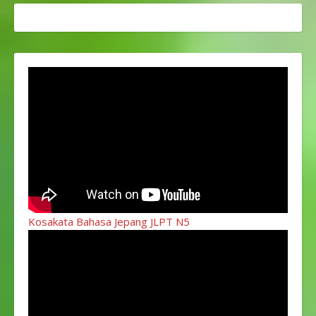
（リコ、この世界に3
はっきりしますね
つ 僕が数えれないも
（笑）もし今週中のど
のがあるんだ)
っかで会うって意味だ
「Apa??wkwkwk」(な
ったのなら、そういう
に?（笑）)
「kalau
返信をくれます。 時間
Bintang , ada di langit,
や、約束にルーズなネ
kalau kamu, ada di…
シアです、予定を作る
時は再確認することを
お勧めします！ ややこ
し！その②
「土曜の
夜」と「日曜の夜」 そ
れぞれ”Sabtu…
Kosakata Bahasa Jepang JLPT N5