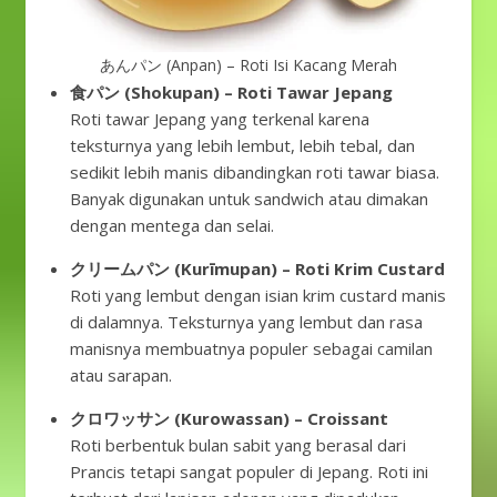
あんパン (Anpan) – Roti Isi Kacang Merah
食パン (Shokupan) – Roti Tawar Jepang
Roti tawar Jepang yang terkenal karena
teksturnya yang lebih lembut, lebih tebal, dan
sedikit lebih manis dibandingkan roti tawar biasa.
Banyak digunakan untuk sandwich atau dimakan
dengan mentega dan selai.
クリームパン (Kurīmupan) – Roti Krim Custard
Roti yang lembut dengan isian krim custard manis
di dalamnya. Teksturnya yang lembut dan rasa
manisnya membuatnya populer sebagai camilan
atau sarapan.
クロワッサン (Kurowassan) – Croissant
Roti berbentuk bulan sabit yang berasal dari
Prancis tetapi sangat populer di Jepang. Roti ini