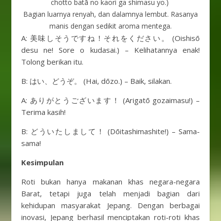
chotto batā no kaori ga shimasu yo.)
Bagian luarnya renyah, dan dalamnya lembut. Rasanya
manis dengan sedikit aroma mentega.
A: 美味しそうですね！それをください。 (Oishisō
desu ne! Sore o kudasai.) – Kelihatannya enak!
Tolong berikan itu.
B: はい、どうぞ。 (Hai, dōzo.) – Baik, silakan.
A: ありがとうございます！ (Arigatō gozaimasu!) –
Terima kasih!
B: どういたしまして！ (Dōitashimashite!) – Sama-
sama!
Kesimpulan
Roti bukan hanya makanan khas negara-negara
Barat, tetapi juga telah menjadi bagian dari
kehidupan masyarakat Jepang. Dengan berbagai
inovasi, Jepang berhasil menciptakan roti-roti khas