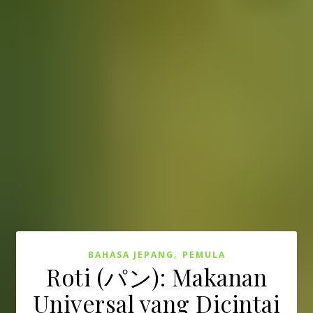
,
BAHASA JEPANG
PEMULA
Roti (パン): Makanan
Universal yang Dicintai