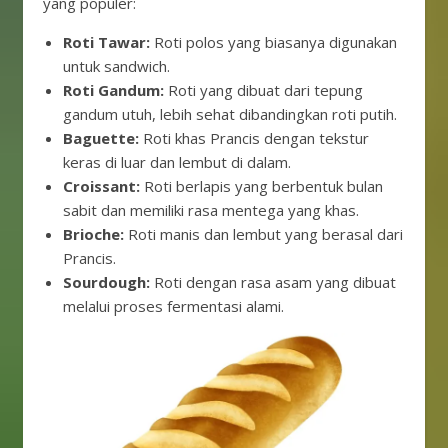
yang populer:
Roti Tawar:
Roti polos yang biasanya digunakan
untuk sandwich.
Roti Gandum:
Roti yang dibuat dari tepung
gandum utuh, lebih sehat dibandingkan roti putih.
Baguette:
Roti khas Prancis dengan tekstur
keras di luar dan lembut di dalam.
Croissant:
Roti berlapis yang berbentuk bulan
sabit dan memiliki rasa mentega yang khas.
Brioche:
Roti manis dan lembut yang berasal dari
Prancis.
Sourdough:
Roti dengan rasa asam yang dibuat
melalui proses fermentasi alami.