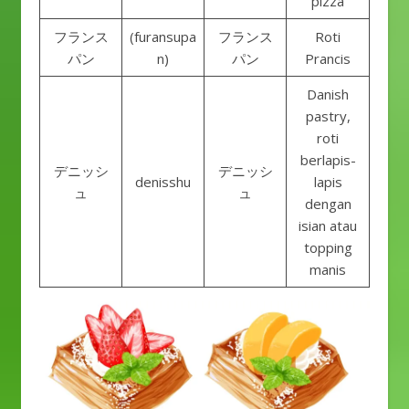
pizza
フランス
(furansupa
フランス
Roti
パン
n)
パン
Prancis
Danish
pastry,
roti
berlapis-
デニッシ
デニッシ
denisshu
lapis
ュ
ュ
dengan
isian atau
topping
manis