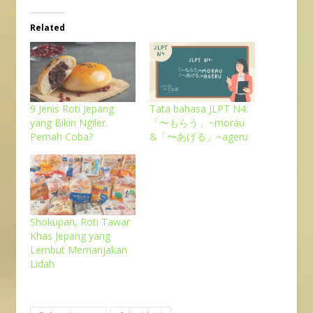
Related
9 Jenis Roti Jepang
Tata bahasa JLPT N4:
yang Bikin Ngiler.
「〜もらう」~morau
Pernah Coba?
&「〜あげる」~ageru
Shokupan, Roti Tawar
Khas Jepang yang
Lembut Memanjakan
Lidah