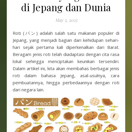
di Jepang dan Dunia
May 5, 2025
Roti (パン) adalah salah satu makanan populer di
Jepang, yang menjadi bagian dari kehidupan sehari-
hari sejak pertama kali diperkenalkan dari Barat.
Beragam jenis roti telah diadaptasi dengan cita rasa
lokal sehingga menciptakan keunikan tersendiri.
Dalam artikel ini, kita akan membahas berbagai jenis
roti dalam bahasa Jepang, asal-usulnya, cara
pembuatannya, hingga perbedaannya dengan roti
dari negara lain.