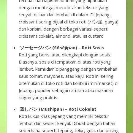
terbuat dari lapisan adonan yang dipadukan
dengan mentega, menciptakan tekstur yang
renyah di luar dan lembut di dalam. Di Jepang,
croissant sering dijual di toko roti (パン屋, panya)
dan konbini, dengan berbagai variasi seperti
croissant cokelat, almond, atau isi custard.
ソーセージパン (Sōsējipan)
– Roti Sosis
Roti yang berisi atau dilengkapi dengan sosis.
Biasanya, sosis ditempatkan di atas roti yang
lembut, kemudian dipanggang dengan tambahan
saus tomat, mayones, atau keju. Roti ini sering
ditemukan di toko roti dan konbini (minimarket) di
Jepang, populer sebagai camilan atau makanan
ringan yang praktis.
蒸しパン (Mushipan) – Roti Cokelat
Roti kukus khas Jepang yang memiliki tekstur
lembut dan sedikit kenyal. Dibuat dengan bahan
sederhana seperti tepung, telur, gula, dan baking