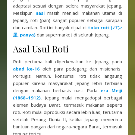
adaptasi sesuai dengan selera masyarakat Jepang.
Meskipun
nasi
masih menjadi makanan utama di
Jepang, roti (pan) sangat populer sebagai sarapan
dan camilan. Roti ini banyak dijual di
toko roti (パン
屋, panya)
dan supermarket di seluruh Jepang.
Asal Usul Roti
Roti pertama kali diperkenalkan ke Jepang pada
abad ke-16
oleh para pedagang dan misionaris
Portugis. Namun, konsumsi roti tidak langsung
populer karena masyarakat Jepang lebih terbiasa
dengan makanan berbasis nasi. Pada
era Meiji
(1868–1912)
, Jepang mulai mengadopsi berbagai
elemen budaya Barat, termasuk makanan seperti
roti. Roti mulai diproduksi secara lebih luas, terutama
setelah Perang Dunia II, ketika Jepang menerima
bantuan pangan dari negara-negara Barat, termasuk
tepung terigu.