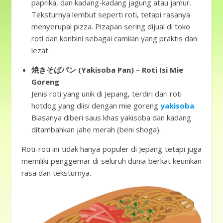
paprika, dan kadang-kadang jagung atau jamur.
Teksturnya lembut seperti roti, tetapi rasanya
menyerupai pizza. Pizapan sering dijual di toko
roti dan konbini sebagai camilan yang praktis dan
lezat.
焼きそばパン (Yakisoba Pan) – Roti Isi Mie
Goreng
Jenis roti yang unik di Jepang, terdiri dari roti
hotdog yang diisi dengan mie goreng
yakisoba
.
Biasanya diberi saus khas yakisoba dan kadang
ditambahkan jahe merah (beni shoga).
Roti-roti ini tidak hanya populer di Jepang tetapi juga
memiliki penggemar di seluruh dunia berkat keunikan
rasa dan teksturnya.