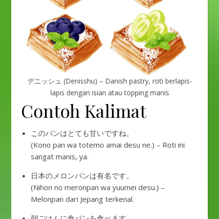
デニッシュ (Denisshu) – Danish pastry, roti berlapis-
lapis dengan isian atau topping manis
Contoh Kalimat
このパンはとても甘いですね。
(Kono pan wa totemo amai desu ne.) – Roti ini
sangat manis, ya.
日本のメロンパンは有名です。
(Nihon no meronpan wa yuumei desu.) –
Melonpan dari Jepang terkenal.
朝ごはんに食パンを食べます。