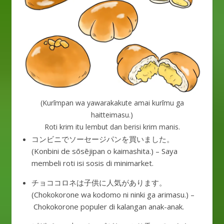
(Kurīmpan wa yawarakakute amai kurīmu ga
haitteimasu.)
Roti krim itu lembut dan berisi krim manis.
コンビニでソーセージパンを買いました。
(Konbini de sōsējipan o kaimashita.) – Saya
membeli roti isi sosis di minimarket.
チョココロネは子供に人気があります。
(Chokokorone wa kodomo ni ninki ga arimasu.) –
Chokokorone populer di kalangan anak-anak.