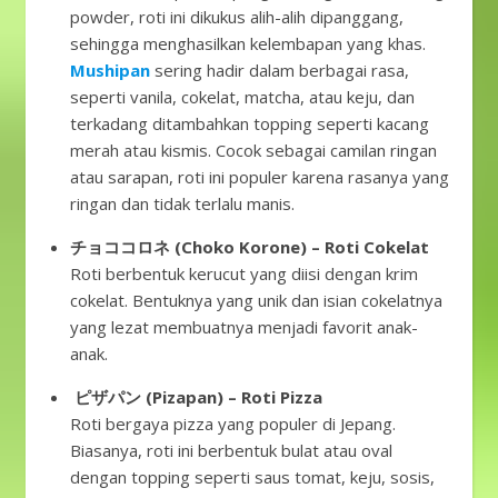
powder, roti ini dikukus alih-alih dipanggang,
sehingga menghasilkan kelembapan yang khas.
Mushipan
sering hadir dalam berbagai rasa,
seperti vanila, cokelat, matcha, atau keju, dan
terkadang ditambahkan topping seperti kacang
merah atau kismis. Cocok sebagai camilan ringan
atau sarapan, roti ini populer karena rasanya yang
ringan dan tidak terlalu manis.
チョココロネ (Choko Korone) – Roti Cokelat
Roti berbentuk kerucut yang diisi dengan krim
cokelat. Bentuknya yang unik dan isian cokelatnya
yang lezat membuatnya menjadi favorit anak-
anak.
ピザパン (Pizapan)
– Roti Pizza
Roti bergaya pizza yang populer di Jepang.
Biasanya, roti ini berbentuk bulat atau oval
dengan topping seperti saus tomat, keju, sosis,