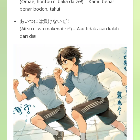
(Omae, hontou ni baka da ze!) – Kamu benar-
benar bodoh, tahu!
あいつには負けないぜ！
(Aitsu ni wa makenai ze!) – Aku tidak akan kalah
dari dia!