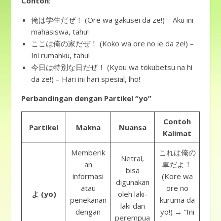
Contoh
:
俺は学生だぜ！ (Ore wa gakusei da ze!) – Aku ini
mahasiswa, tahu!
ここは俺の家だぜ！ (Koko wa ore no ie da ze!) –
Ini rumahku, tahu!
今日は特別な日だぜ！ (Kyou wa tokubetsu na hi
da ze!) – Hari ini hari spesial, lho!
Perbandingan dengan Partikel “yo”
Contoh
Partikel
Makna
Nuansa
Kalimat
Memberik
これは俺の
Netral,
an
車だよ！
bisa
informasi
(Kore wa
digunakan
atau
ore no
よ (yo)
oleh laki-
penekanan
kuruma da
laki dan
dengan
yo!) → “Ini
perempua