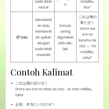
nada lebih
mobilku,
n
netral
lho!”
これは俺の
Menekank
車だぜ！
an atau
Kasual,
(Kore wa
memberik
sering
ore no
ぜ (ze)
an ajakan
digunakan
kuruma da
dengan
oleh laki-
ze!) → “Ini
nada lebih
laki
mobilku,
maskulin
tahu!”
Contoh Kalimat
これは俺の店だぜ！
(Kore wa ore no mise da ze!) – ini toko milikku,
tahu!
お前、本当にバカだぜ！