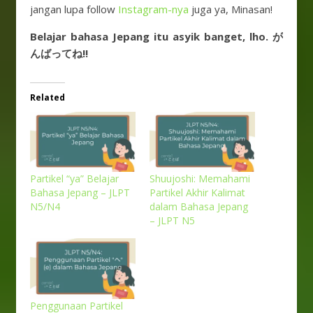
jangan lupa follow
Instagram-nya
juga ya, Minasan!
Belajar bahasa Jepang itu asyik banget, lho. が
んばってね!!
Related
Partikel “ya” Belajar
Shuujoshi: Memahami
Bahasa Jepang – JLPT
Partikel Akhir Kalimat
N5/N4
dalam Bahasa Jepang
– JLPT N5
Penggunaan Partikel