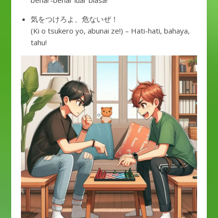
benar-benar luar biasa!
気をつけろよ、危ないぜ！
(Ki o tsukero yo, abunai ze!) – Hati-hati, bahaya,
tahu!