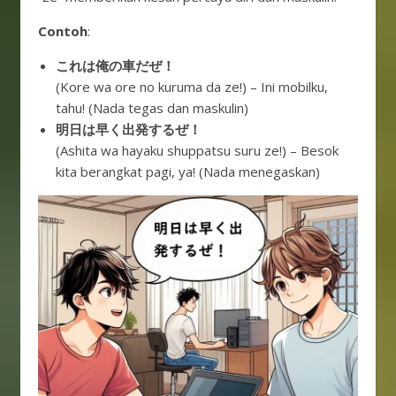
Contoh
:
これは俺の車だぜ！
(Kore wa ore no kuruma da ze!) – Ini mobilku,
tahu! (Nada tegas dan maskulin)
明日は早く出発するぜ！
(Ashita wa hayaku shuppatsu suru ze!) – Besok
kita berangkat pagi, ya! (Nada menegaskan)