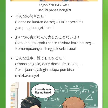
(Kyou wa atsui ze!)
Hari ini panas banget!
そんなの簡単だぜ！
(Sonna no kantan da ze!) – Hal seperti itu
gampang banget, tahu!
あいつの実力なんて大したことないぜ！
(Aitsu no jitsuryoku nante taishita koto nai ze!) –
Kemampuannya sih nggak seberapa!
こんな仕事、誰でもできるぜ！
(Konna shigoto, dare demo dekiru ze!) –
Pekerjaan kayak gini, siapa pun bisa
melakukannya!