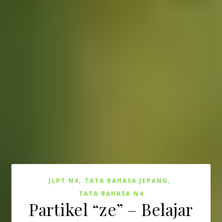
,
,
JLPT N4
TATA BAHASA JEPANG
TATA BAHASA N4
Partikel “ze” – Belajar