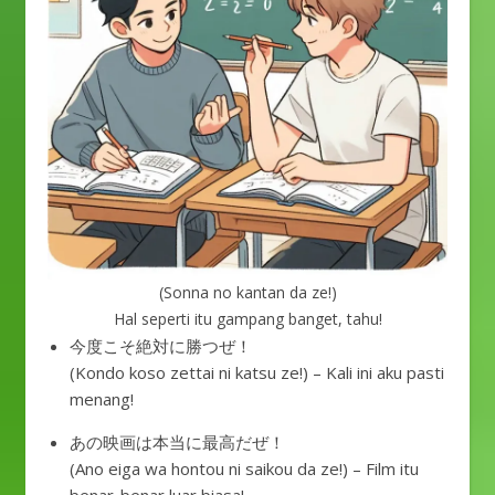
(Sonna no kantan da ze!)
Hal seperti itu gampang banget, tahu!
今度こそ絶対に勝つぜ！
(Kondo koso zettai ni katsu ze!) – Kali ini aku pasti
menang!
あの映画は本当に最高だぜ！
(Ano eiga wa hontou ni saikou da ze!) – Film itu