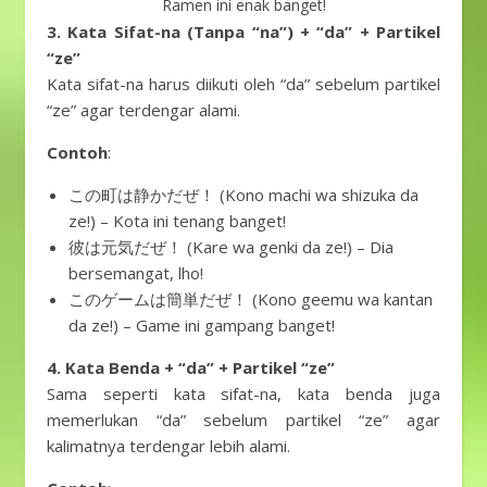
Ramen ini enak banget!
3. Kata Sifat-na (Tanpa “na”) + “da” + Partikel
“ze”
Kata sifat-na harus diikuti oleh “da” sebelum partikel
“ze” agar terdengar alami.
Contoh
:
この町は静かだぜ！ (Kono machi wa shizuka da
ze!) – Kota ini tenang banget!
彼は元気だぜ！ (Kare wa genki da ze!) – Dia
bersemangat, lho!
このゲームは簡単だぜ！ (Kono geemu wa kantan
da ze!) – Game ini gampang banget!
4. Kata Benda + “da” + Partikel “ze”
Sama seperti kata sifat-na, kata benda juga
memerlukan “da” sebelum partikel “ze” agar
kalimatnya terdengar lebih alami.