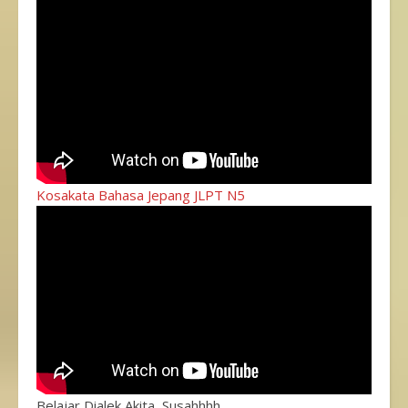
Kosakata Bahasa Jepang JLPT N5
Belajar Dialek Akita, Susahhhh