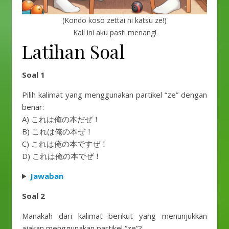
(Kondo koso zettai ni katsu ze!)
Kali ini aku pasti menang!
Latihan Soal
Soal 1
Pilih kalimat yang menggunakan partikel “ze” dengan
benar:
A) これは俺の本だぜ！
B) これは俺の本ぜ！
C) これは俺の本ですぜ！
D) これは俺の本でぜ！
Jawaban
Soal 2
Manakah dari kalimat berikut yang menunjukkan
ajakan menggunakan partikel “ze”?