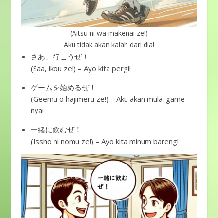
(Aitsu ni wa makenai ze!)
Aku tidak akan kalah dari dia!
さあ、行こうぜ！
(Saa, ikou ze!) – Ayo kita pergi!
ゲームを始めるぜ！
(Geemu o hajimeru ze!) – Aku akan mulai game-
nya!
一緒に飲むぜ！
(Issho ni nomu ze!) – Ayo kita minum bareng!