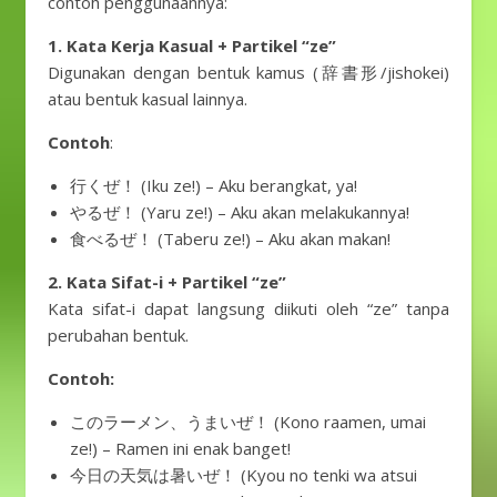
contoh penggunaannya:
1. Kata Kerja Kasual + Partikel “ze”
Digunakan dengan bentuk kamus (辞書形/jishokei)
atau bentuk kasual lainnya.
Contoh
:
行くぜ！ (Iku ze!) – Aku berangkat, ya!
やるぜ！ (Yaru ze!) – Aku akan melakukannya!
食べるぜ！ (Taberu ze!) – Aku akan makan!
2. Kata Sifat-i + Partikel “ze”
Kata sifat-i dapat langsung diikuti oleh “ze” tanpa
perubahan bentuk.
Contoh:
このラーメン、うまいぜ！ (Kono raamen, umai
ze!) – Ramen ini enak banget!
今日の天気は暑いぜ！ (Kyou no tenki wa atsui