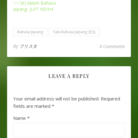
“へ”(e) dalam Bahasa
Jepang- JLPT N5/N4
Bahasa Jepang
Tata Bahasa Jepang 文法
By
フリスタ
0 Comments
LEAVE A REPLY
Your email address will not be published.
Required
fields are marked
*
Name
*