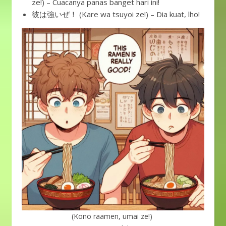
ze!) – Cuacanya panas banget hari ini!
彼は強いぜ！ (Kare wa tsuyoi ze!) – Dia kuat, lho!
(Kono raamen, umai ze!)