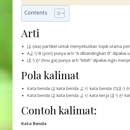
Contents
Arti
は (wa) partikel untuk menyebutkan topik utama pe
AよりB (yori) punya arti “A dibandingkan B” dipakai
ほうが (hou ga) punya arti “lebih” dipakai ingin menje
Pola kalimat
Kata benda は kata benda より kata benda のほうが ka
Kata benda は kata benda より kata kerja ほうが kata
Contoh kalimat:
Kata Benda