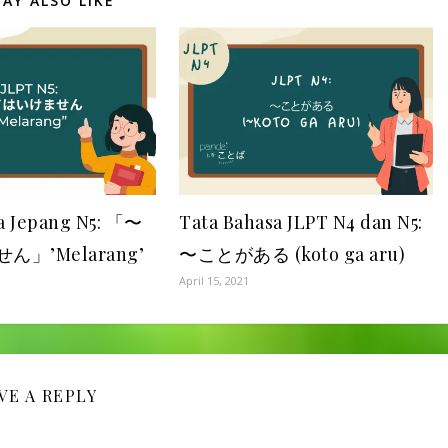
AY ALSO LIKE
a Jepang N5: 「〜
Tata Bahasa JLPT N4 dan N5:
」’Melarang’
〜ことがある (koto ga aru)
April 15, 2021
VE A REPLY