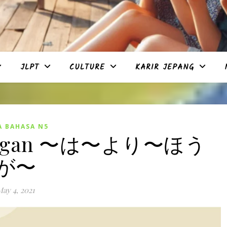
JLPT
CULTURE
KARIR JEPANG
A BAHASA N5
ndingan 〜は〜より〜ほう
が〜
ay 4, 2021