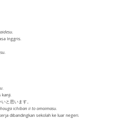
aidesu.
sa Inggris.
su.
zu
.
kanji.
いいと思います。
 houga ichiban ii to omoimasu
.
kerja dibandingkan sekolah ke luar negeri.