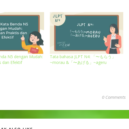
enda N5 dengan Mudah:
Tata bahasa JLPT N4: 「〜もらう」
 dan Efektif
~morau &「〜あげる」~ageru
0 Comments