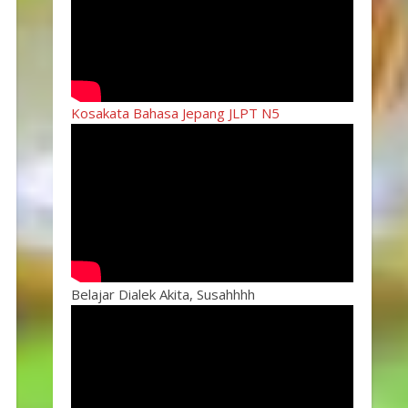
Kosakata Bahasa Jepang JLPT N5
Belajar Dialek Akita, Susahhhh