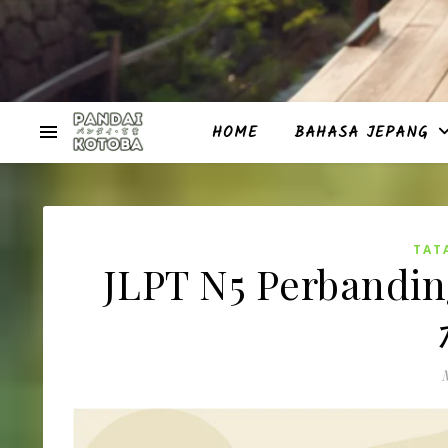
HOME
BAHASA JEPANG
TAT
JLPT N5 Perba
M