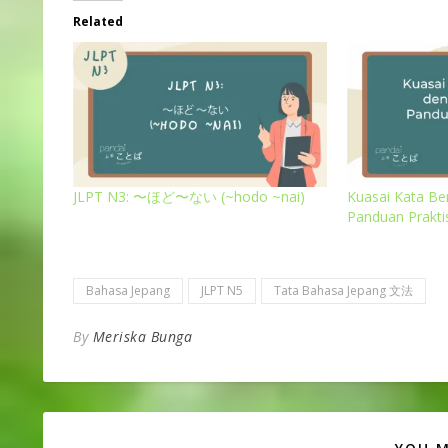
Related
JLPT N3: 〜ほど〜ない (~hodo ~nai)
Kuasai Kata B
Panduan Praktis
Bahasa Jepang
JLPT N5
Tata Bahasa Jepang 文法
By
Meriska Bunga