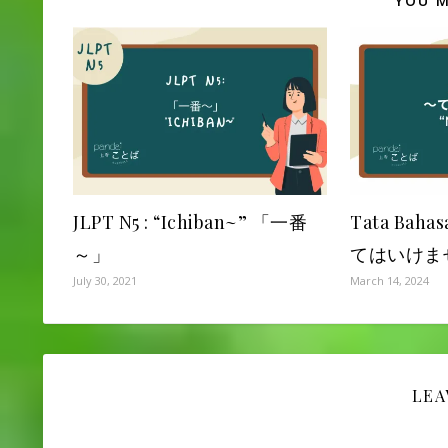
YOU M
JLPT N5 : “Ichiban~” 「一番
Tata Bahas
～」
てはいけません
July 30, 2021
March 14, 2024
LEA