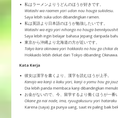
私はラーメンよりうどんのほうが好きです。
Watashi wa raamen yori udon nou houga sukidesu.
Saya lebih suka udon dibandingkan ramen.
私は英語より日本語のほうが勉強したいです。
Watashi wa eigo yori nihongo no houga bennkyoushit
Saya lebih ingin belajar bahasa Jepang daripada baha
東京から沖縄より北海道の方が近いです。
Tokyo kara okinawa yori hokkaido no hou ga chikai de
Hokkaido lebih dekat dari Tokyo dibanding Okinawa.
Kata Kerja
彼女は漢字を書くより、漢字を読むほうが上手。
Kanojo wa kanji o kaku yori, kanji o yomu hou ga jou
Dia lebih panda membaca kanji dibandingkan menulis 
お金がないので、今、留学するより働くほうが一番
Okane ga nai node, ima, ryuugakusuru yori hataraku
Karena (saya) ga punya uang, saat ini paling baik be